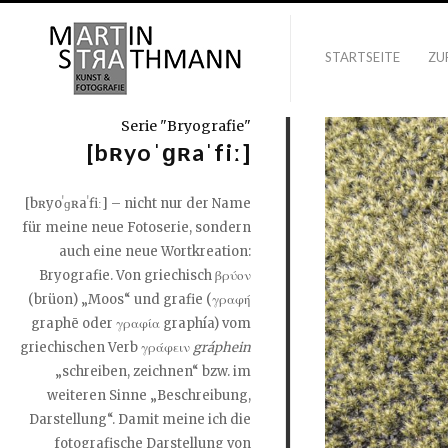
STARTSEITE
ZU
Serie "Bryografie"
[bʀyoˈɡʀaˈfiː]
[bʀyoˈɡʀaˈfiː] – nicht nur der Name
für meine neue Fotoserie, sondern
auch eine neue Wortkreation:
Bryografie. Von griechisch βρύον
(brüon) „Moos“ und grafie (γραφή
graphē oder γραφία graphía) vom
griechischen Verb γράφειν
gráphein
„schreiben, zeichnen“ bzw. im
weiteren Sinne „Beschreibung,
Darstellung“. Damit meine ich die
fotografische Darstellung von