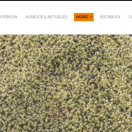
R PERSON
AUSBLICK & AKTUELLES
WERKE
RÜCKBLICK
L